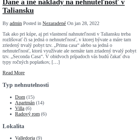
Dane a iné náklady na nehnuteľnosť v
Taliansku
By
admin
Posted in
Nezaradené
On
jan 28, 2022
Tak ako pri kúpe, aj pri vlastnení nahnuteľnosti v Taliansku treba
rozlišovať či sa jedná o nehnuteľnosť, v ktorej bývate a máre tam
zriedený trvalý pobyt tzv. „Prima casa“ alebo sa jedná o
nehnuteľnosť, ktorú využívate ale nemáte tam zriadený trvalý pobyt
tzv. „Seconda Casa“. V obidvoch prípadoch vás budú čakať dva
typy ročných poplatkov, […]
Read More
Typ nehnutelnosti
Dom
(15)
Apartmán
(14)
Villa
(6)
Radový rom
(6)
Lokalita
Valledoria
(9)