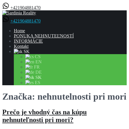
+421904881470
+421904881470
Home
PONUKA NEHNUTEĽNOSTÍ
INFORMÁCIE
Kontakt
SK
CS
EN
FR
DE
SK
ES
Značka: nehnutelnosti pri mori
Prečo je vhodný čas na kúpu
nehnuteľnosti pri mori?