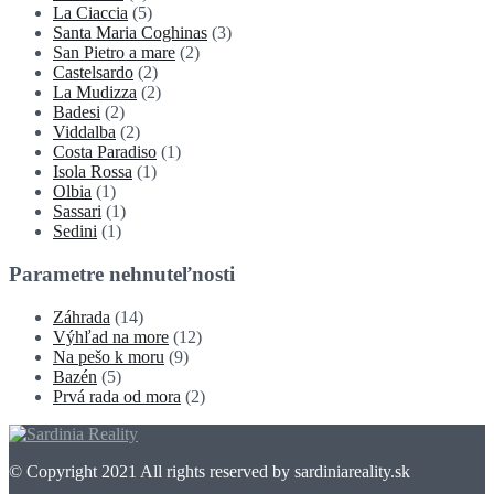
La Ciaccia
(5)
Santa Maria Coghinas
(3)
San Pietro a mare
(2)
Castelsardo
(2)
La Mudizza
(2)
Badesi
(2)
Viddalba
(2)
Costa Paradiso
(1)
Isola Rossa
(1)
Olbia
(1)
Sassari
(1)
Sedini
(1)
Parametre nehnuteľnosti
Záhrada
(14)
Výhľad na more
(12)
Na pešo k moru
(9)
Bazén
(5)
Prvá rada od mora
(2)
© Copyright 2021 All rights reserved by sardiniareality.sk