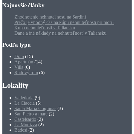
Najnovšie články
Zhodnotenie nehnuteľností na Sardíni
Prečo je vhodný čas na kúpu nehnuteľnosti pri mori?
Kúpa nehnuteľnosti v Taliansku
Dane a iné náklady na nehnuteľnosť v Taliansku
Podľa typu
Dom
(15)
Apartmán
(14)
Villa
(6)
Radový rom
(6)
Lokality
Valledoria
(9)
La Ciaccia
(5)
Santa Maria Coghinas
(3)
San Pietro a mare
(2)
Castelsardo
(2)
La Mudizza
(2)
Badesi
(2)