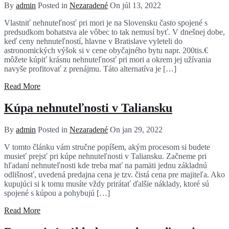
By
admin
Posted in
Nezaradené
On
júl 13, 2022
Vlastniť nehnuteľnosť pri mori je na Slovensku často spojené s
predsudkom bohatstva ale vôbec to tak nemusí byť. V dnešnej dobe,
keď ceny nehnuteľností, hlavne v Bratislave vyleteli do
astronomických výšok si v cene obyčajného bytu napr. 200tis.€
môžete kúpiť krásnu nehnuteľnosť pri mori a okrem jej užívania
navyše profitovať z prenájmu. Táto alternatíva je […]
Read More
Kúpa nehnuteľnosti v Taliansku
By
admin
Posted in
Nezaradené
On
jan 29, 2022
V tomto článku vám stručne popíšem, akým procesom si budete
musieť prejsť pri kúpe nehnuteľnosti v Taliansku. Začneme pri
hľadaní nehnuteľnosti kde treba mať na pamäti jednu základnú
odlišnosť, uvedená predajna cena je tzv. čistá cena pre majiteľa. Ako
kupujúci si k tomu musíte vždy prirátať ďalšie náklady, ktoré sú
spojené s kúpou a pohybujú […]
Read More