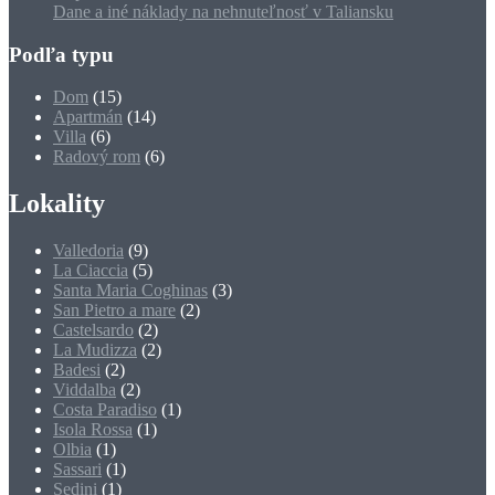
Dane a iné náklady na nehnuteľnosť v Taliansku
Podľa typu
Dom
(15)
Apartmán
(14)
Villa
(6)
Radový rom
(6)
Lokality
Valledoria
(9)
La Ciaccia
(5)
Santa Maria Coghinas
(3)
San Pietro a mare
(2)
Castelsardo
(2)
La Mudizza
(2)
Badesi
(2)
Viddalba
(2)
Costa Paradiso
(1)
Isola Rossa
(1)
Olbia
(1)
Sassari
(1)
Sedini
(1)