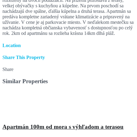
rozložený na dvoch podlažiach. Na prízemí pozostáva z terasy,
velkej obývačky s kuchyňou a kúpelne. Na prvom poschodí sa
nachádzajú dve spálne, ďalšia kúpelna a druhá terasa. Apartmán sa
predáva kompletne zariadený vrátane klimatizácie a pripravený na
užívanie. V cene je aj parkovacie miesto. V neďalekom mestečku sa
nachádza kompletná občianska vybavenosť s dostupnosťou po celý
rok. 2km od apartmánu sa rozlieha krásna 14km dlhá pláž.
Location
Share This Property
Share
Similar Properties
Apartmán 100m od mora s výhľadom a terasou