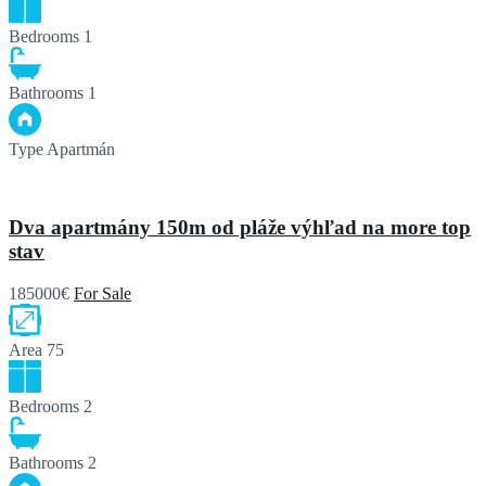
Bedrooms
1
Bathrooms
1
Type
Apartmán
Dva apartmány 150m od pláže výhľad na more top
stav
185000€
For Sale
Area
75
Bedrooms
2
Bathrooms
2