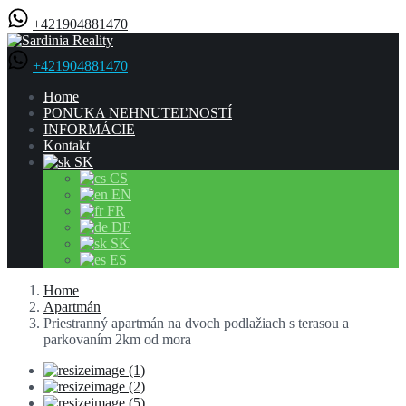
+421904881470
+421904881470
Home
PONUKA NEHNUTEĽNOSTÍ
INFORMÁCIE
Kontakt
SK
CS
EN
FR
DE
SK
ES
Home
Apartmán
Priestranný apartmán na dvoch podlažiach s terasou a
parkovaním 2km od mora