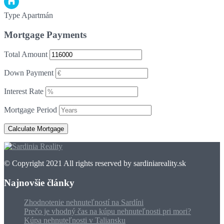
Type
Apartmán
Mortgage Payments
Total Amount
Down Payment
Interest Rate
Mortgage Period
© Copyright 2021 All rights reserved by sardiniareality.sk
Najnovšie články
Zhodnotenie nehnuteľností na Sardíni
Prečo je vhodný čas na kúpu nehnuteľnosti pri mori?
Kúpa nehnuteľnosti v Taliansku