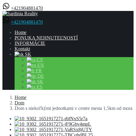
+421904881470
+421904881470
Home
PONUKA NEHNUTEĽNOSTÍ
INFORMÁCIE
Kontakt
SK
CS
EN
FR
DE
SK
ES
Home
Dom
Dom s niekoľkými jednotkami v centre mesta 1,5km od mora