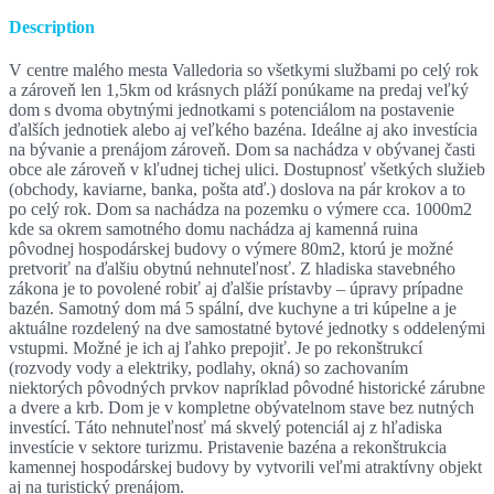
Description
V centre malého mesta Valledoria so všetkymi službami po celý rok
a zároveň len 1,5km od krásnych pláží ponúkame na predaj veľký
dom s dvoma obytnými jednotkami s potenciálom na postavenie
ďalších jednotiek alebo aj veľkého bazéna. Ideálne aj ako investícia
na bývanie a prenájom zároveň. Dom sa nachádza v obývanej časti
obce ale zároveň v kľudnej tichej ulici. Dostupnosť všetkých služieb
(obchody, kaviarne, banka, pošta atď.) doslova na pár krokov a to
po celý rok. Dom sa nachádza na pozemku o výmere cca. 1000m2
kde sa okrem samotného domu nachádza aj kamenná ruina
pôvodnej hospodárskej budovy o výmere 80m2, ktorú je možné
pretvoriť na ďalšiu obytnú nehnuteľnosť. Z hladiska stavebného
zákona je to povolené robiť aj ďalšie prístavby – úpravy prípadne
bazén. Samotný dom má 5 spální, dve kuchyne a tri kúpelne a je
aktuálne rozdelený na dve samostatné bytové jednotky s oddelenými
vstupmi. Možné je ich aj ľahko prepojiť. Je po rekonštrukcí
(rozvody vody a elektriky, podlahy, okná) so zachovaním
niektorých pôvodných prvkov napríklad pôvodné historické zárubne
a dvere a krb. Dom je v kompletne obývatelnom stave bez nutných
investící. Táto nehnuteľnosť má skvelý potenciál aj z hľadiska
investície v sektore turizmu. Pristavenie bazéna a rekonštrukcia
kamennej hospodárskej budovy by vytvorili veľmi atraktívny objekt
aj na turistický prenájom.