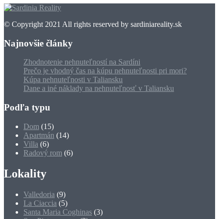
© Copyright 2021 All rights reserved by sardiniareality.sk
Najnovšie články
Zhodnotenie nehnuteľností na Sardíni
Prečo je vhodný čas na kúpu nehnuteľnosti pri mori?
Kúpa nehnuteľnosti v Taliansku
Dane a iné náklady na nehnuteľnosť v Taliansku
Podľa typu
Dom
(15)
Apartmán
(14)
Villa
(6)
Radový rom
(6)
Lokality
Valledoria
(9)
La Ciaccia
(5)
Santa Maria Coghinas
(3)