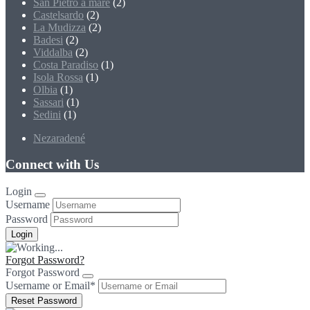
San Pietro a mare
(2)
Castelsardo
(2)
La Mudizza
(2)
Badesi
(2)
Viddalba
(2)
Costa Paradiso
(1)
Isola Rossa
(1)
Olbia
(1)
Sassari
(1)
Sedini
(1)
Nezaradené
Connect with Us
Login
Username
Password
Forgot Password?
Forgot Password
Username or Email
*