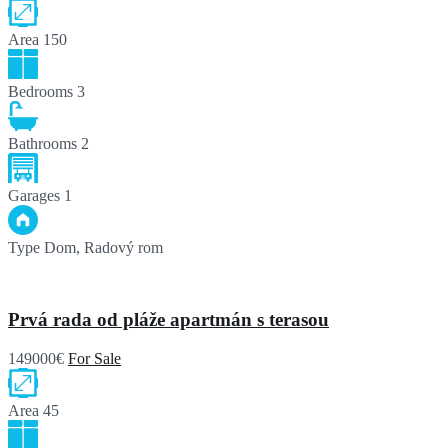
Area
150
Bedrooms
3
Bathrooms
2
Garages
1
Type
Dom, Radový rom
Prvá rada od pláže apartmán s terasou
149000€
For Sale
Area
45