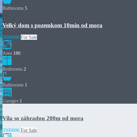
Bathrooms
5
Velký dom s pozemkom 10min od mora
205000€
For Sale
Area
180
Bedrooms
2
Bathrooms
1
Garages
1
Vila so záhradou 200m od mora
350000€
For Sale