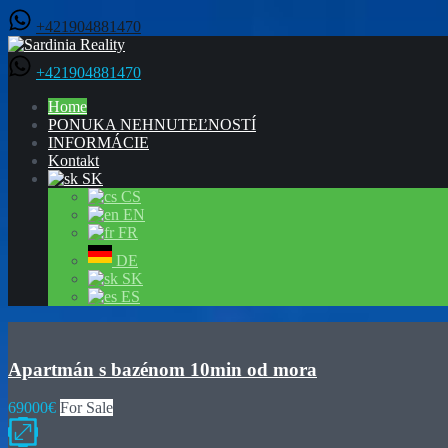
+421904881470
+421904881470
Home
PONUKA NEHNUTEĽNOSTÍ
INFORMÁCIE
Kontakt
SK
CS
EN
FR
DE
SK
ES
Apartmán s bazénom 10min od mora
69000€
For Sale