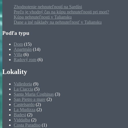
Zhodnotenie nehnuteľností na Sardíni
Prečo je vhodný čas na kúpu nehnuteľnosti pri mori?
Kúpa nehnuteľnosti v Taliansku
Dane a iné náklady na nehnuteľnosť v Taliansku
Podľa typu
Dom
(15)
Apartmán
(14)
Villa
(6)
Radový rom
(6)
Lokality
Valledoria
(9)
La Ciaccia
(5)
Santa Maria Coghinas
(3)
San Pietro a mare
(2)
Castelsardo
(2)
La Mudizza
(2)
Badesi
(2)
Viddalba
(2)
Costa Paradiso
(1)