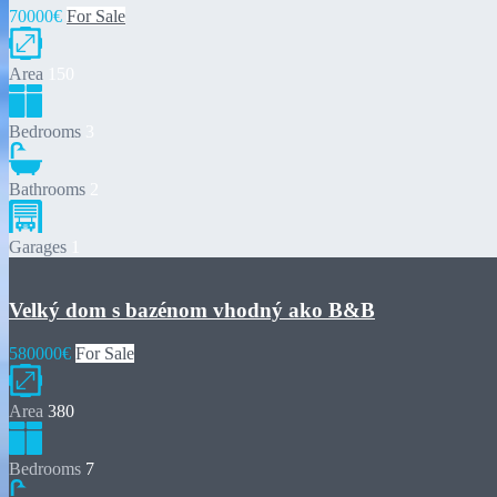
70000€
For Sale
Area
150
Bedrooms
3
Bathrooms
2
Garages
1
Velký dom s bazénom vhodný ako B&B
580000€
For Sale
Area
380
Bedrooms
7