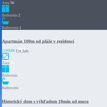
Area
50
Bedrooms
2
Bathrooms
1
Apartmán 100m od pláže v rezidencí
119000€
For Sale
Area
40
Bedrooms
1
Bathrooms
1
Historický dom s výhľadom 10min od mora