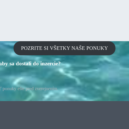
POZRITE SI VŠETKY NAŠE PONUKY
aby sa dostali do inzercie?
ať ponuky ešte pred zverejnením.